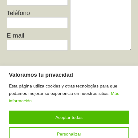
Teléfono
E-mail
He leído y acepto el
Aviso Legal
y la
Valoramos tu privacidad
Política de Privacidad
.
Esta página utiliza cookies y otras tecnologías para que
podamos mejorar su experiencia en nuestros sitios:
Más
información
Aceptar todas
Todos los campos son obligatorios
Personalizar