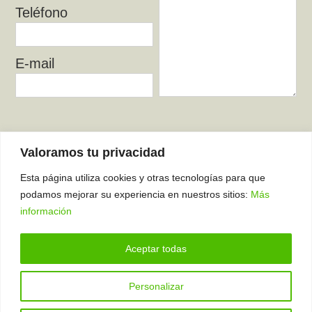
Teléfono
E-mail
He leído y acepto el
Aviso Legal
y la
Valoramos tu privacidad
Política de Privacidad
.
Esta página utiliza cookies y otras tecnologías para que
podamos mejorar su experiencia en nuestros sitios:
Más
información
Aceptar todas
Todos los campos son obligatorios
Personalizar
Copyright 2025 tutriciclo.com
638543839